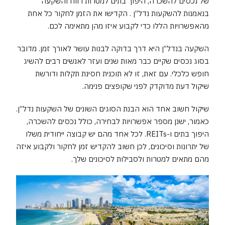
של נכסים להשכרה, היפוך בתים למטרות רווח והשקעה
בנאמנות להשקעות נדל”ן . הקדישו את הזמן לחקור כל אחת
מהאפשרויות הללו כדי לקבוע איזו מהן מתאימה לכם.
השקעה בנדל”ן היא דרך בדוקה לבנות עושר לאורך זמן. מדובר
בסוג נכסים שקיים כבר מאות שנים ועזר לאנשים רבים להשיג
חופש כלכלי. עם זאת, זו לא תוכנית חסינת תקלות ודורשת
שיקול דעת מדוקדק לפני שקופצים פנימה.
שיקול חשוב אחד הוא הבנת הסוגים השונים של השקעות נדל”ן.
כאמור, ישנן מספר אפשרויות לבחירה, כולל נכסים להשכרה,
היפוך בתים ו-REITs. לכל אחד מהם יש קבוצה ייחודית משלו
של יתרונות וסיכונים, לכן חשוב להקדיש זמן לחקור ולקבוע איזה
מהם מתאים למטרות ולסבילות לסיכונים שלך.