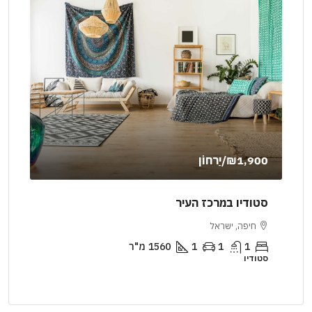
₪1,900
/יַרחוֹן
000
סטודיו במרכז העיר
דיר
חיפה, ישראל
יר
1
1
1
1560
מ"ר
סטודיו
דירה