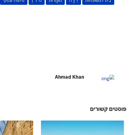
בית למשפחות
דִירָה
מוּתָרוּת
נדל"ן
פיתוח עסקי
Ahmad Khan
פוסטים קשורים