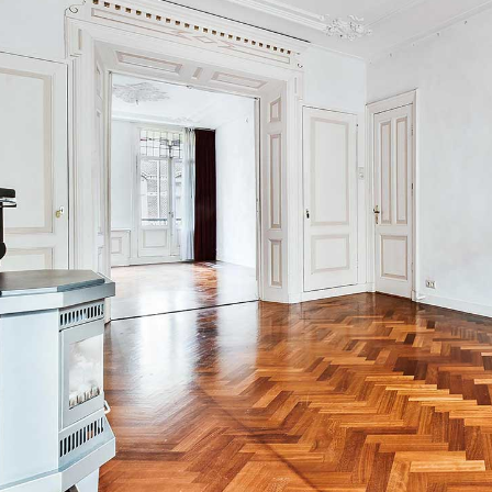
₪
₪6,700
/יַרחוֹן
ה עם שלושה חדרי שינה
וילה עם ארבעה חדרי שינה עם
ראל
ירושלים, ישראל
2
2890
מ"ר
4
3
1
1460
מ"ר
תי
וילה