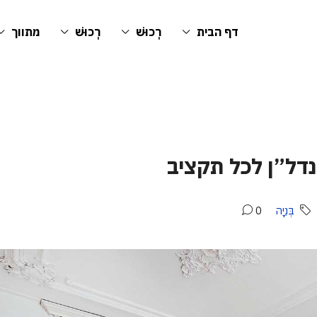
דף הבית
רְכוּשׁ
רְכוּשׁ
מתווך
ל”ן לכל תקציב
בְּנִיָה
0