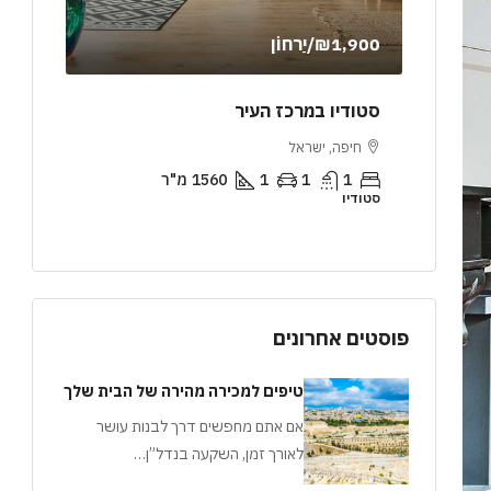
₪1,900
/יַרחוֹן
,000
 טרסה
סטודיו במרכז העיר
דירת 
חיפה, ישראל
ירושל
1
1
1
1560
מ"ר
2
סטודיו
דירה
פוסטים אחרונים
טיפים למכירה מהירה של הבית שלך
אם אתם מחפשים דרך לבנות עושר
לאורך זמן, השקעה בנדל”ן…