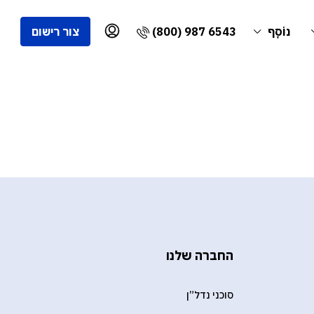
(800) 987 6543
נוֹסָף
צור רישום
החברה שלנו
סוכני נדל”ן