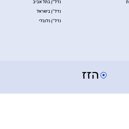
ת
נדל”ן בתל אביב
נדל”ן בישראל
נדל”ן גלובלי