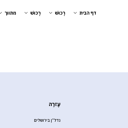
דף הבית
רְכוּשׁ
רְכוּשׁ
מתווך
עֶזרָה
נדל”ן בירושלים