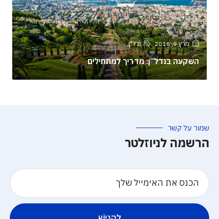
מרץ 9, 2016
נדל"ן
השקעה בנדל”ן: מדריך למתחילים
שמור על קשר
הרשמה לניוזלטר
לְהַגִישׁ