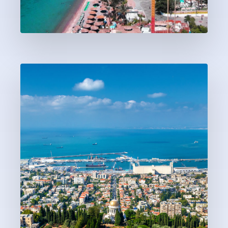
14 נְכָסִים
אילת