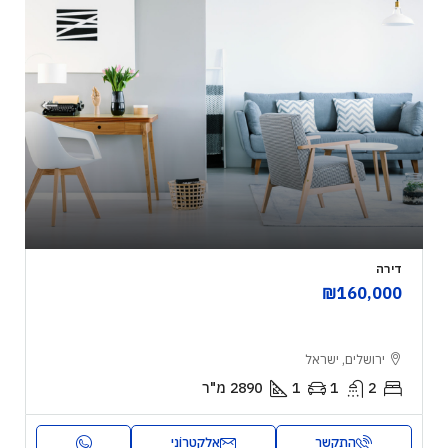
דירה
₪160,000
ירושלים, ישראל
2
1
1
2890
מ"ר
התקשר
אֶלֶקטרוֹנִי