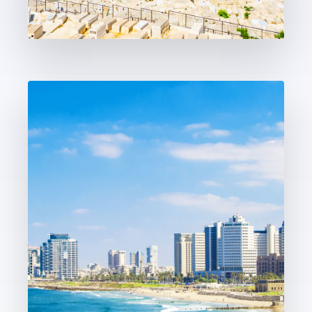
14 נְכָסִים
ירושלים