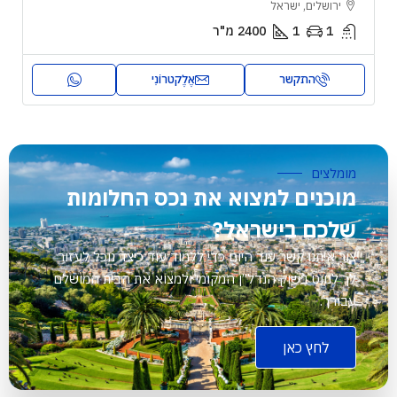
חיפה, ישראל
4
3
2
3100
מ"ר
התקשר
אֶלֶקטרוֹנִי
מומלצים
מוכנים למצוא את נכס החלומות
שלכם בישראל?
צור איתנו קשר עוד היום כדי ללמוד עוד כיצד נוכל לעזור
לך לנווט בשוק הנדל”ן המקומי ולמצוא את הבית המושלם
עבורך.
לחץ כאן