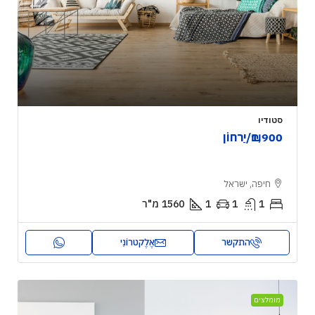
סטודיו
₪1,900
/יַרחוֹן
חיפה, ישראל
1
1
1
1560
מ"ר
התקשר
אֶלֶקטרוֹנִי
מומלצים