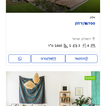
וילה
₪6,700
/יַרחוֹן
ירושלים, ישראל
4
3
1
1460
מ"ר
התקשר
אֶלֶקטרוֹנִי
מומלצים