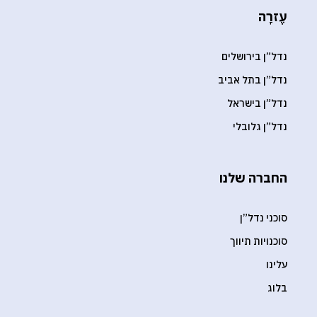
עֶזרָה
נדל”ן בירושלים
נדל”ן בתל אביב
נדל”ן בישראל
נדל”ן גלובלי
החברה שלנו
סוכני נדל”ן
סוכנויות תיווך
עלינו
בלוג