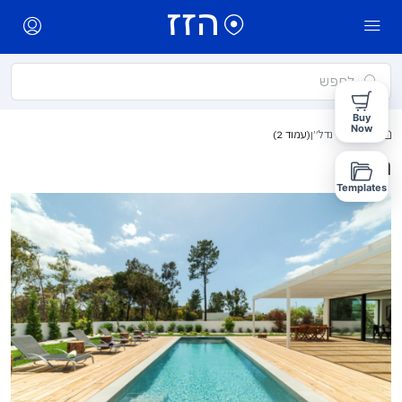
Buy
Now
בית
נדל”ן
(עמוד 2)
נדל”ן
Templates