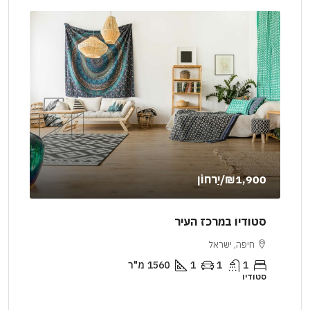
₪1,900
/יַרחוֹן
000
סטודיו במרכז העיר
דיר
חיפה, ישראל
יר
1
1
1
1560
מ"ר
סטודיו
דירה