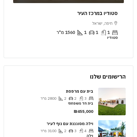
סטודיו במרכז העיר
דיר
חיפה, ישראל
יר
1
1
1
1560
מ"ר
סטודיו
דירה
הרישומים שלנו
בית עם מרפסת
3
2
2
2800
מ"ר
בית חד משפחתי
₪455,000
וילה מסוגננת עם נוף לעיר
4
3
2
3100
מ"ר
וילה