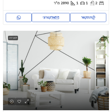
2
1
1
2890
מ"ר
התקשר
אֶלֶקטרוֹנִי
למכירה