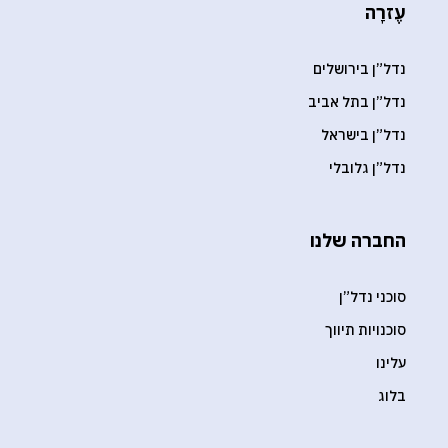
עֶזרָה
נדל”ן בירושלים
נדל”ן בתל אביב
נדל”ן בישראל
נדל”ן גלובלי
החברה שלנו
סוכני נדל”ן
סוכנויות תיווך
עלינו
בלוג