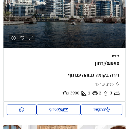
דירה
₪1,590
/יַרחוֹן
דירה בקומה גבוהה עם נוף
אילת, ישראל
3
2
1
3900
מ"ר
התקשר
אֶלֶקטרוֹנִי