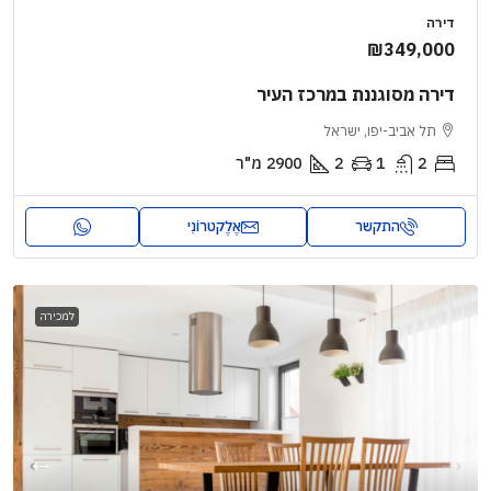
דירה
₪349,000
דירה מסוגננת במרכז העיר
תל אביב-יפו, ישראל
2
1
2
2900
מ"ר
התקשר
אֶלֶקטרוֹנִי
למכירה