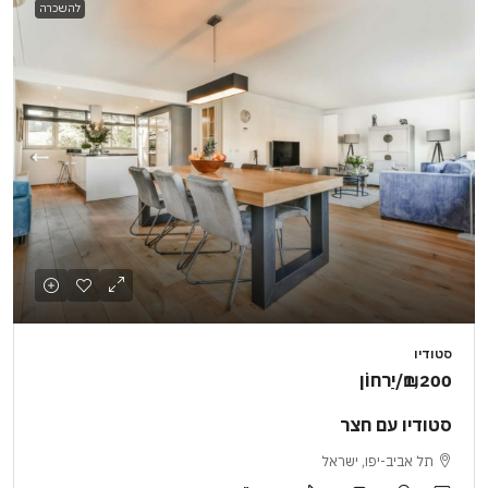
להשכרה
סטודיו
₪1,200
/יַרחוֹן
סטודיו עם חצר
תל אביב-יפו, ישראל