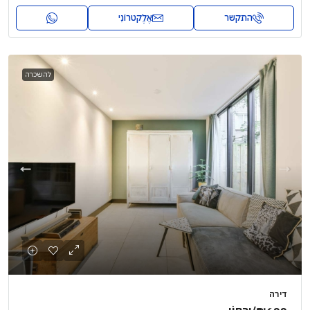
התקשר
אֶלֶקטרוֹנִי
להשכרה
דירה