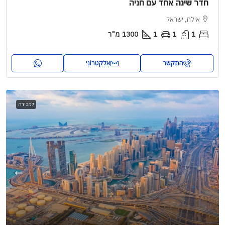
חדר שינה אחד עם חניה
אילת, ישראל
1
1
1
1300
מ"ר
התקשר
אֶלֶקטרוֹנִי
למכירה