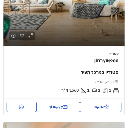
סטודיו
₪1,900
/יַרחוֹן
סטודיו במרכז העיר
חיפה, ישראל
1
1
1
1560
מ"ר
התקשר
אֶלֶקטרוֹנִי