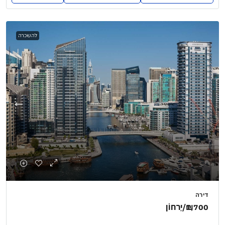
להשכרה
דירה
₪1,700
/יַרחוֹן