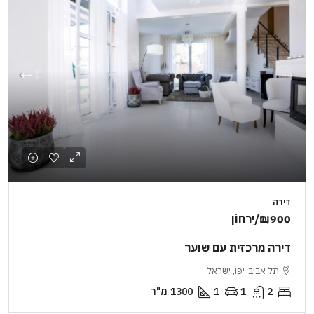
דירה
₪1,900
/יַרחוֹן
דירה מרכזית עם שוער
תל אביב-יפו, ישראל
2
1
1
1300
מ"ר