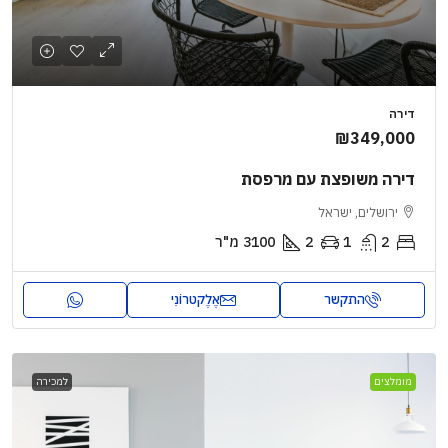
דירה
₪349,000
דירה משופצת עם מרפסת
ירושלים, ישראל
2
1
2
3100
מ"ר
התקשר
אֶלֶקטרוֹנִי
מומלצים
למכירה