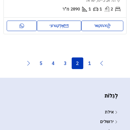
תל אביב-יפו, ישראל
2
1
1
2890
מ"ר
התקשר
אֶלֶקטרוֹנִי
5
4
3
2
1
לְגַלוֹת
אילת
ירושלים