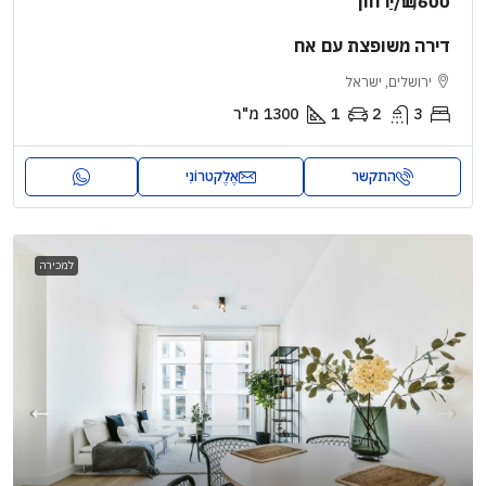
₪1,600
/יַרחוֹן
דירה משופצת עם אח
ירושלים, ישראל
3
2
1
1300
מ"ר
התקשר
אֶלֶקטרוֹנִי
למכירה