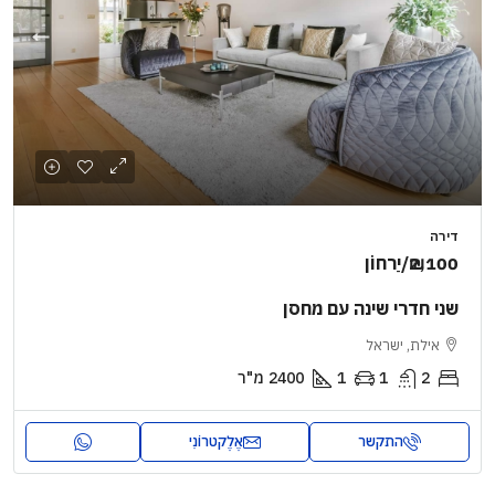
דירה
₪2,100
/יַרחוֹן
שני חדרי שינה עם מחסן
אילת, ישראל
2
1
1
2400
מ"ר
התקשר
אֶלֶקטרוֹנִי