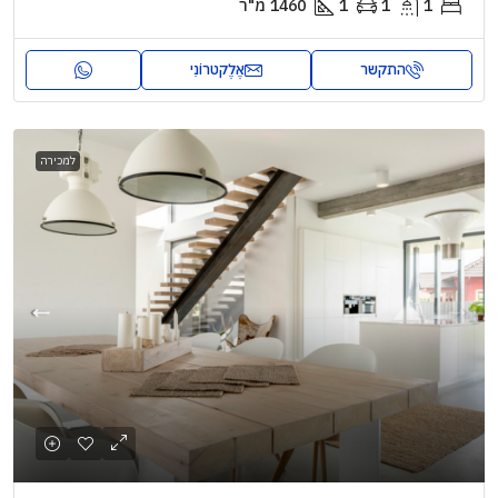
1
1
1
1460
מ"ר
התקשר
אֶלֶקטרוֹנִי
למכירה