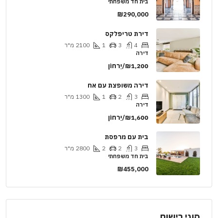
בית חד משפחתי
₪290,000
דירת טריפלקס
4
3
1
2100
מ"ר
דירה
₪1,200/יַרחוֹן
דירה משופצת עם אח
3
2
1
1300
מ"ר
דירה
₪1,600/יַרחוֹן
בית עם מרפסת
3
2
2
2800
מ"ר
בית חד משפחתי
₪455,000
סוגי רישום