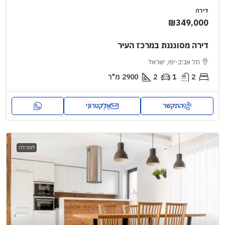
דירה
₪349,000
דירה מסוגננת במרכז העיר
תל אביב-יפו, ישראל
2
1
2
2900
מ"ר
התקשר
אֶלֶקטרוֹנִי
למכירה