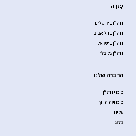
עֶזרָה
נדל”ן בירושלים
נדל”ן בתל אביב
נדל”ן בישראל
נדל”ן גלובלי
החברה שלנו
סוכני נדל”ן
סוכנויות תיווך
עלינו
בלוג