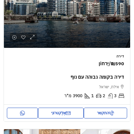
דירה
₪1,590
/יַרחוֹן
דירה בקומה גבוהה עם נוף
אילת, ישראל
3
2
1
3900
מ"ר
התקשר
אֶלֶקטרוֹנִי