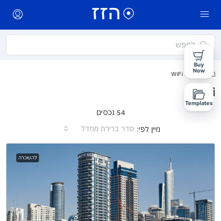
Buy
Now
בית
WiFi
WiFi
Templates
54 נכסים
סדר ברירת מחדל
מיין לפי:
להשכרה