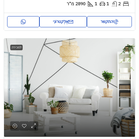
2
1
1
2890
מ"ר
התקשר
אֶלֶקטרוֹנִי
למכירה