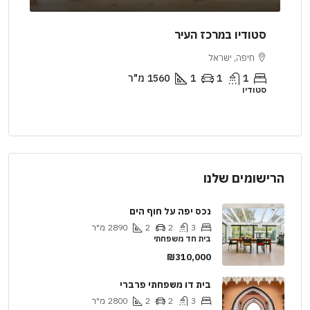
סטודיו במרכז העיר
דיר
חיפה, ישראל
יר
1
1
1
1560
מ"ר
סטודיו
דירה
הרישומים שלנו
נכס יפה על חוף הים
3
2
2
2890
מ"ר
בית חד משפחתי
₪310,000
בית דו משפחתי פרברי
3
2
2
2800
מ"ר