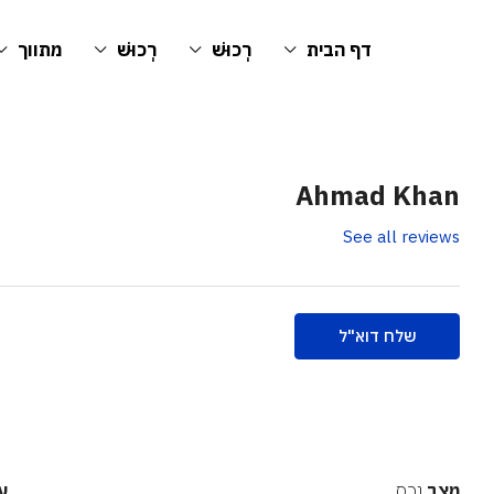
דף הבית
רְכוּשׁ
רְכוּשׁ
מתווך
Ahmad Khan
See all reviews
שלח דוא"ל
מצב
נכס
ע