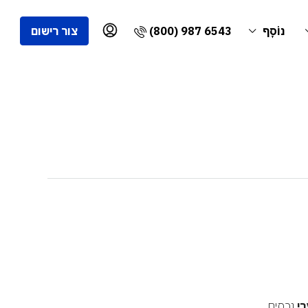
(800) 987 6543
נוֹסָף
צור רישום
רי
נכסים