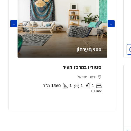
₪1,900
/יַרחוֹן
,000
 טרסה
סטודיו במרכז העיר
דירת 
חיפה, ישראל
ירושל
1
1
1
1560
מ"ר
2
סטודיו
דירה