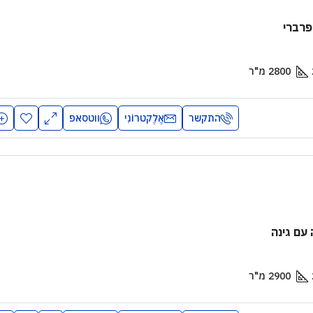
פרברי
2800
מ"ר
₪
₪6,700
/יַרחוֹן
התקשר
אֶלֶקטרוֹנִי
ווטסאפ
וילה עם ארבעה חדרי שינה עם
ראל
ירושלים, ישראל
2
2900
מ"ר
4
3
1
1460
מ"ר
תי
וילה
2900
מ"ר