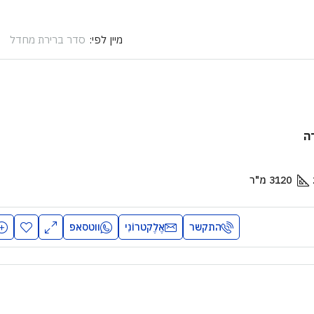
סדר ברירת מחדל
מיין לפי:
ה
3120
מ"ר
התקשר
אֶלֶקטרוֹנִי
ווטסאפ