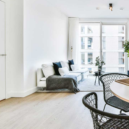
₪
₪6,700
/יַרחוֹן
וילה עם ארבעה חדרי שינה עם
ראל
ירושלים, ישראל
2
2900
מ"ר
4
3
1
1460
מ"ר
תי
וילה