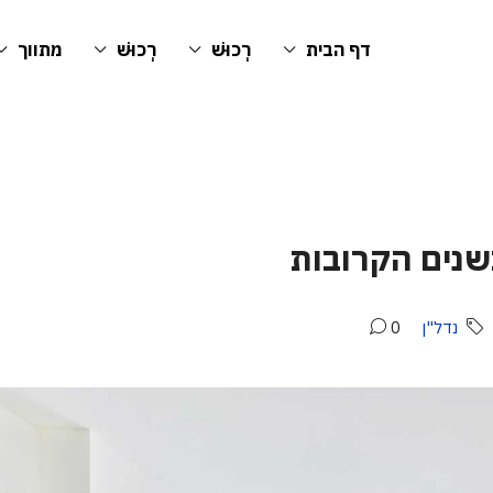
דף הבית
רְכוּשׁ
רְכוּשׁ
מתווך
שנים הקרובות
נדל"ן
0