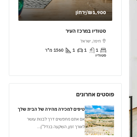
₪1,900
/יַרחוֹן
,000
 טרסה
סטודיו במרכז העיר
דירת 
חיפה, ישראל
ירושל
1
1
1
1560
מ"ר
2
סטודיו
דירה
פוסטים אחרונים
טיפים למכירה מהירה של הבית שלך
אם אתם מחפשים דרך לבנות עושר
לאורך זמן, השקעה בנדל”ן…