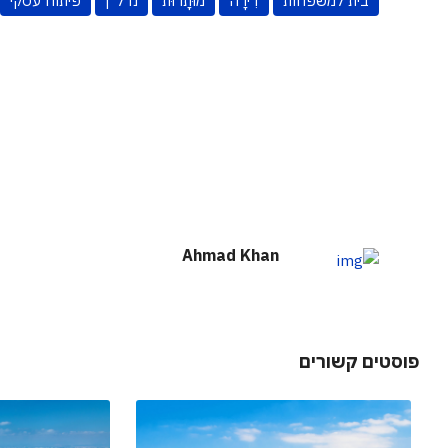
בית למשפחות
דִירָה
מוּתָרוּת
נדל"ן
פיתוח עסקי
Ahmad Khan
פוסטים קשורים