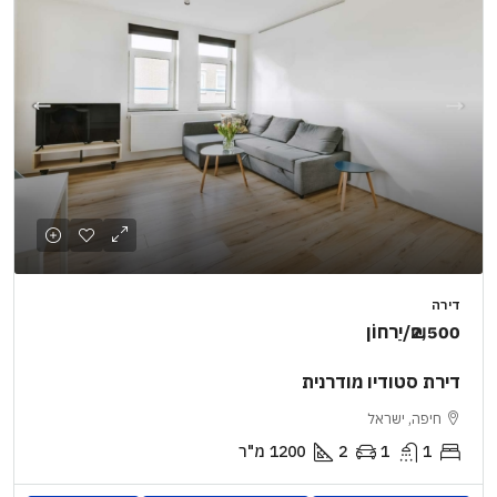
דירה
₪2,500
/יַרחוֹן
דירת סטודיו מודרנית
חיפה, ישראל
1
1
2
1200
מ"ר