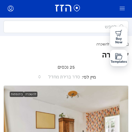
Buy
Now
בית
להשכרה
להשכרה
Templates
25 נכסים
סדר ברירת מחדל
מיין לפי:
להשכרה
בית פתוח