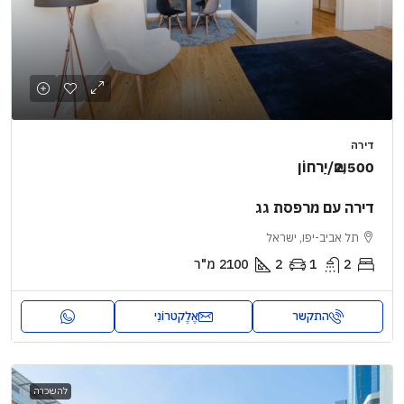
דירה
₪2,500
/יַרחוֹן
דירה עם מרפסת גג
תל אביב-יפו, ישראל
2
1
2
2100
מ"ר
התקשר
אֶלֶקטרוֹנִי
להשכרה