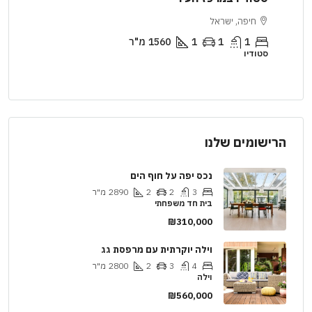
חיפה, ישראל
יר
1
1
1
1560
מ"ר
סטודיו
דירה
הרישומים שלנו
נכס יפה על חוף הים
3
2
2
2890
מ"ר
בית חד משפחתי
₪310,000
וילה יוקרתית עם מרפסת גג
4
3
2
2800
מ"ר
וילה
₪560,000