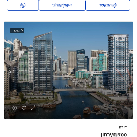
התקשר
אֶלֶקטרוֹנִי
להשכרה
דירה
₪1,700
/יַרחוֹן