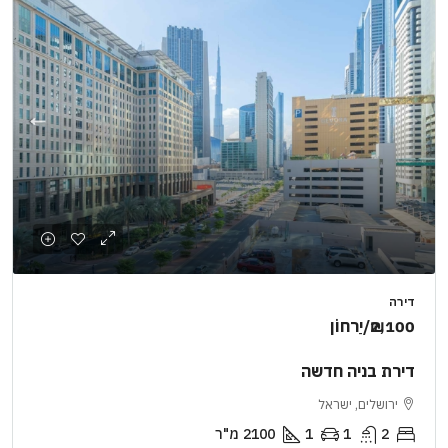
דירה
₪2,100
/יַרחוֹן
דירת בניה חדשה
ירושלים, ישראל
2
1
1
2100
מ"ר