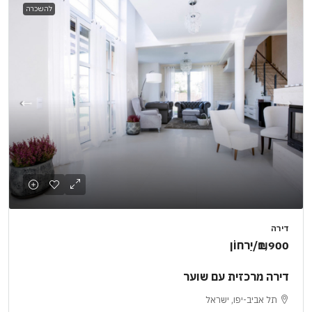
להשכרה
דירה
₪1,900
/יַרחוֹן
דירה מרכזית עם שוער
תל אביב-יפו, ישראל