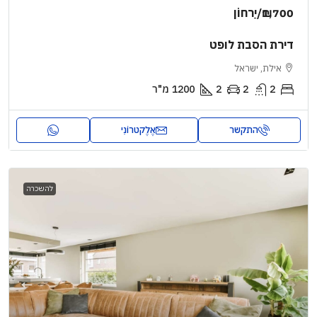
₪1,700
/יַרחוֹן
דירת הסבת לופט
אילת, ישראל
2
2
2
1200
מ"ר
התקשר
אֶלֶקטרוֹנִי
להשכרה