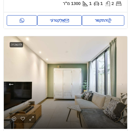
2
1
1
1300
מ"ר
התקשר
אֶלֶקטרוֹנִי
להשכרה