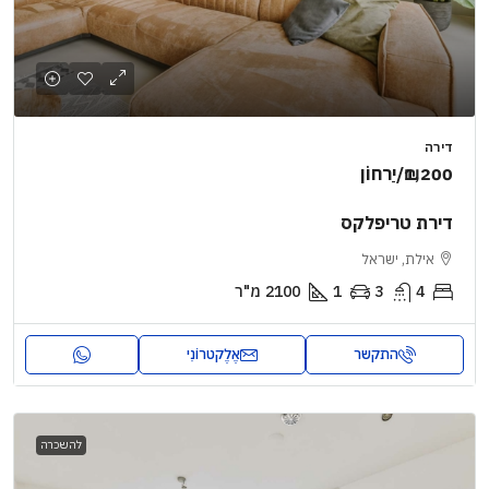
דירה
₪1,200
/יַרחוֹן
דירת טריפלקס
אילת, ישראל
4
3
1
2100
מ"ר
התקשר
אֶלֶקטרוֹנִי
להשכרה