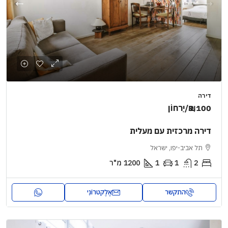
דירה
₪3,100
/יַרחוֹן
דירה מרכזית עם מעלית
תל אביב-יפו, ישראל
2
1
1
1200
מ"ר
התקשר
אֶלֶקטרוֹנִי