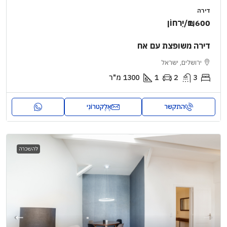
דירה
₪1,600
/יַרחוֹן
דירה משופצת עם אח
ירושלים, ישראל
3
2
1
1300
מ"ר
התקשר
אֶלֶקטרוֹנִי
להשכרה