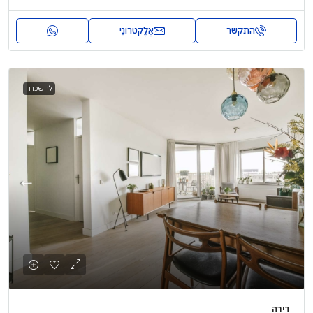
התקשר
אֶלֶקטרוֹנִי
להשכרה
דירה