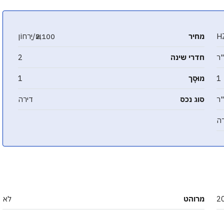
H
מחיר
₪2,100/יַרחוֹן
חדרי שינה
2
1
מוּסָך
1
סוג נכס
דירה
ה
2
מרוהט
לא