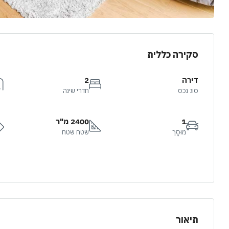
סקירה כללית
דירה
2
סוג נכס
חדרי שינה
1
2400 מ"ר
מוּסָך
שטח שטח
תיאור