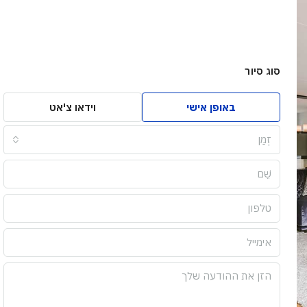
סוג סיור
באופן אישי
וידאו צ'אט
זְמַן