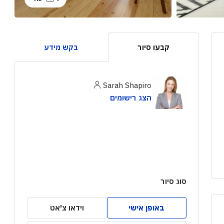
קבעו סיור
בקש מידע
Sarah Shapiro
הצג רישומים
סוג סיור
באופן אישי
וידאו צ'אט