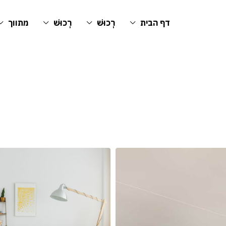
דף הבית
רְכוּשׁ
רְכוּשׁ
מתווך