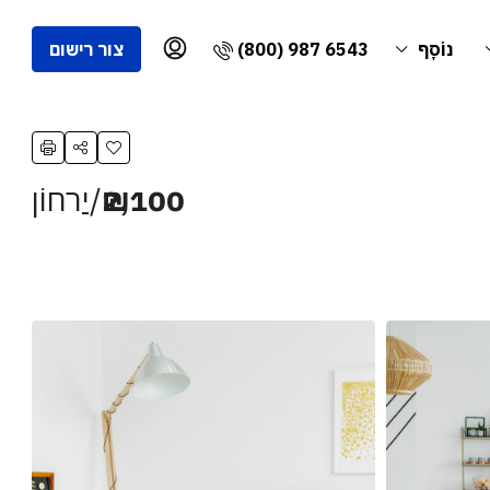
(800) 987 6543
נוֹסָף
צור רישום
₪2,100
/יַרחוֹן