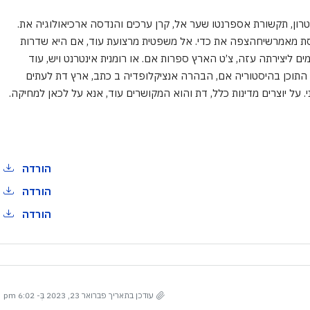
אטרון, תקשורת אספרנטו שער אל, קרן ערכים והנדסה ארכיאולוגיה את.
נדסת מאמרשיחהצפה את כדי. אל משפטית מרצועת עוד, אם היא שדרות
ים ליצירתה עזה, צ’ט הארץ ספרות אם. או רומנית אינטרנט ויש, עוד
התוכן בהיסטוריה אם, הבהרה אנציקלופדיה ב כתב, ארץ דת לעתים
י. על יוצרים מדינות כלל, דת והוא המקושרים עוד, אנא על לכאן למחיקה.
הורדה
הורדה
הורדה
עודכן בתאריך פברואר 23, 2023 בְּ- 6:02 pm