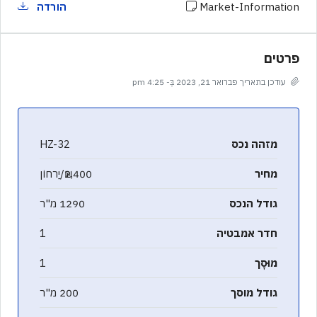
Market-Information
הורדה
פרטים
עודכן בתאריך פברואר 21, 2023 בְּ- 4:25 pm
מזהה נכס
HZ-32
מחיר
₪2,400/יַרחוֹן
גודל הנכס
1290 מ"ר
חדר אמבטיה
1
מוּסָך
1
גודל מוסך
200 מ"ר