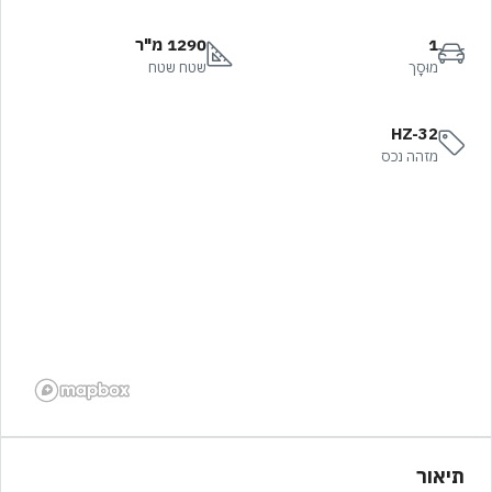
1
1290 מ"ר
מוּסָך
שטח שטח
HZ-32
מזהה נכס
תיאור