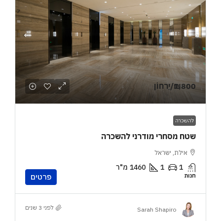
₪1,800
/יַרחוֹן
להשכרה
שטח מסחרי מודרני להשכרה
אילת, ישראל
1
1
1460
מ"ר
חנות
פרטים
לפני 3 שנים
Sarah Shapiro