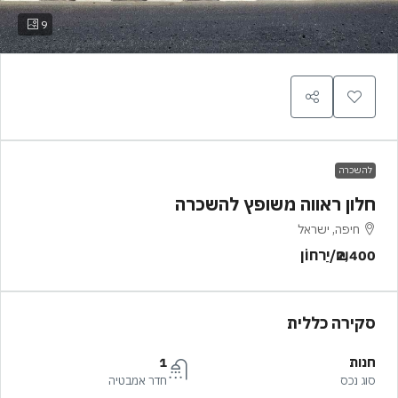
9
להשכרה
חלון ראווה משופץ להשכרה
חיפה, ישראל
₪2,400
/יַרחוֹן
סקירה כללית
חנות
1
סוג נכס
חדר אמבטיה