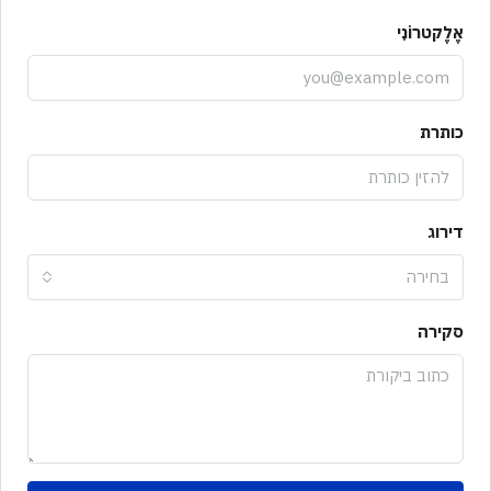
אֶלֶקטרוֹנִי
כותרת
דירוג
בחירה
סקירה