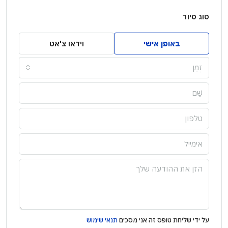
סוג סיור
באופן אישי
וידאו צ'אט
זְמַן
על ידי שליחת טופס זה אני מסכים
תנאי שימוש