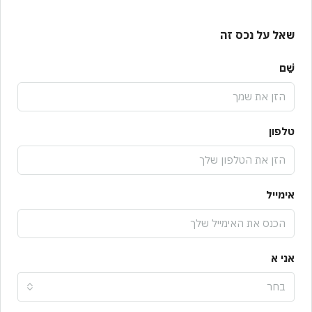
שאל על נכס זה
שֵׁם
טלפון
אימייל
אני א
בחר