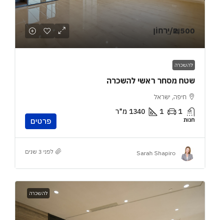
₪2,500
/יַרחוֹן
להשכרה
שטח מסחר ראשי להשכרה
חיפה, ישראל
1
1
1340
מ"ר
חנות
פרטים
לפני 3 שנים
Sarah Shapiro
להשכרה