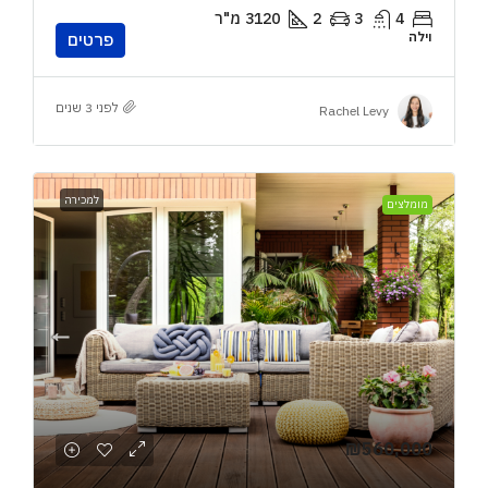
4
3
2
3120
מ"ר
וילה
פרטים
לפני 3 שנים
Rachel Levy
למכירה
מומלצים
₪560,000