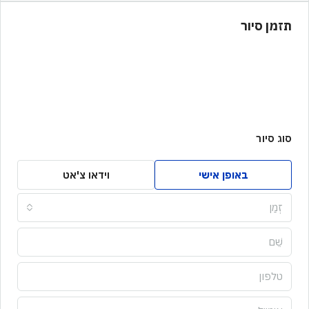
תזמן סיור
סוג סיור
באופן אישי
וידאו צ'אט
זְמַן