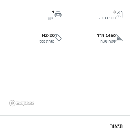
1
3
חדרי רחצה
מוּסָך
1460 מ"ר
HZ-20
שטח שטח
מזהה נכס
תיאור