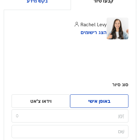
קבעו סיור
בקש מידע
Rachel Levy
הצג רישומים
סוג סיור
באופן אישי
וידאו צ'אט
זְמַן