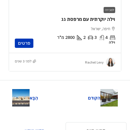
למכירה
וילה יוקרתית עם מרפסת גג
חיפה, ישראל
4
3
2
2800
מ"ר
וילה
פרטים
לפני 3 שנים
Rachel Levy
הקודם
הַבָּא