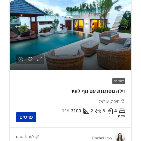
₪320,000
למכירה
וילה מסוגננת עם נוף לעיר
חיפה, ישראל
4
3
2
3100
מ"ר
וילה
פרטים
לפני 3 שנים
Rachel Levy