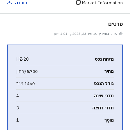
Market-Information
הורדה
פרטים
עודכן בתאריך פברואר 23, 2023 בְּ- 4:01 pm
מזהה נכס
HZ-20
מחיר
₪6,700/יַרחוֹן
גודל הנכס
1460 מ"ר
חדרי שינה
4
חדרי רחצה
3
מוּסָך
1