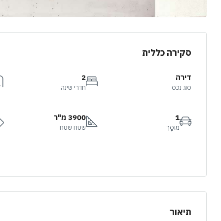
סקירה כללית
דירה
2
סוג נכס
חדרי שינה
1
3900 מ"ר
מוּסָך
שטח שטח
תיאור