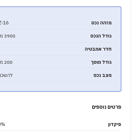
מזהה נכס
Z-16
גודל הנכס
3900 מ"ר
חדר אמבטיה
גודל מוסך
200 מ"ר
מצב נכס
להשכר
פרטים נוספים
פיקדון
0%