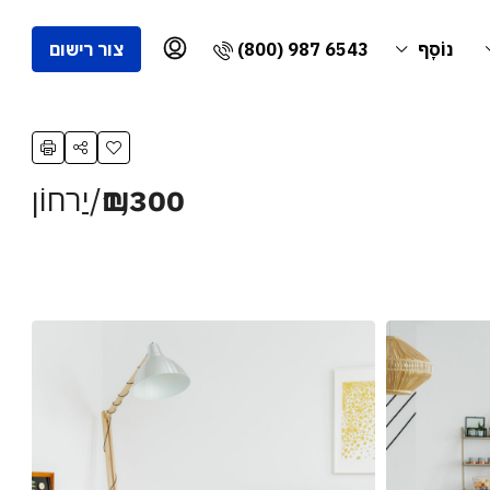
(800) 987 6543
נוֹסָף
צור רישום
₪1,300
/יַרחוֹן