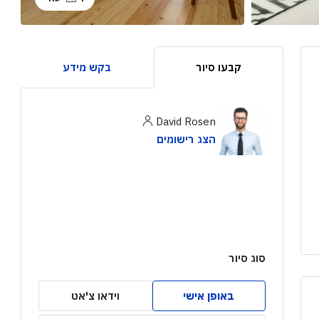
קבעו סיור
בקש מידע
David Rosen
הצג רישומים
סוג סיור
באופן אישי
וידאו צ'אט