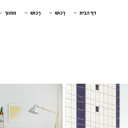
דף הבית
רְכוּשׁ
רְכוּשׁ
מתווך