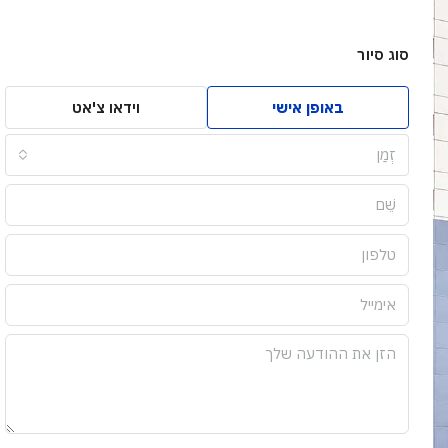
סוג סיור
באופן אישי
וידאו צ'אט
זְמַן