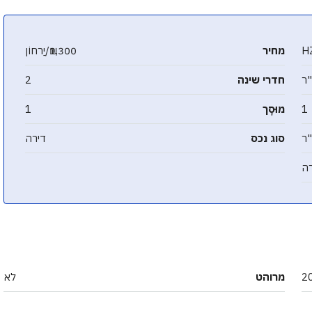
H
מחיר
₪1,300/יַרחוֹן
חדרי שינה
2
1
מוּסָך
1
סוג נכס
דירה
ה
2
מרוהט
לא