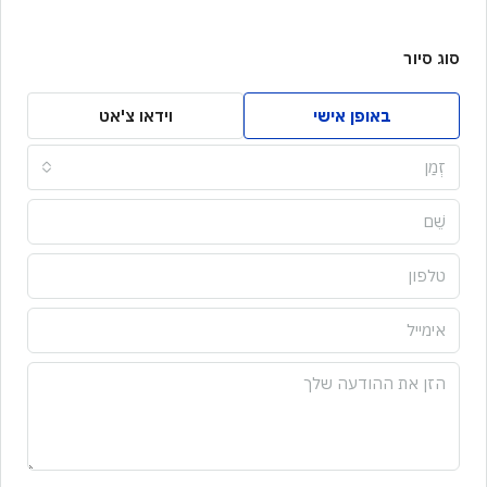
סוג סיור
באופן אישי
וידאו צ'אט
זְמַן