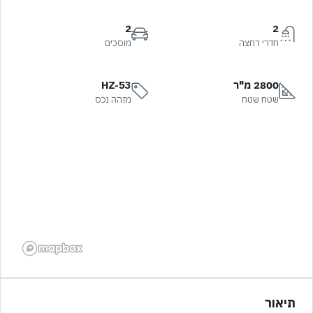
2
2
חדרי רחצה
מוסכים
2800 מ"ר
HZ-53
שטח שטח
מזהה נכס
תיאור