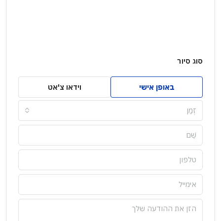
סוג סיור
באופן אישי
וידאו צ'אט
זְמַן