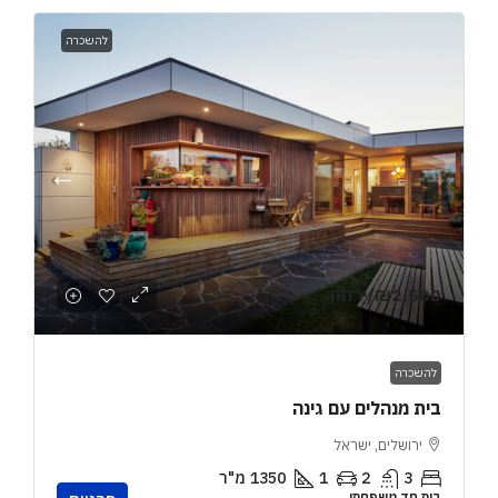
להשכרה
₪2,500
/יַרחוֹן
להשכרה
בית מנהלים עם גינה
ירושלים, ישראל
3
2
1
1350
מ"ר
בית חד משפחתי