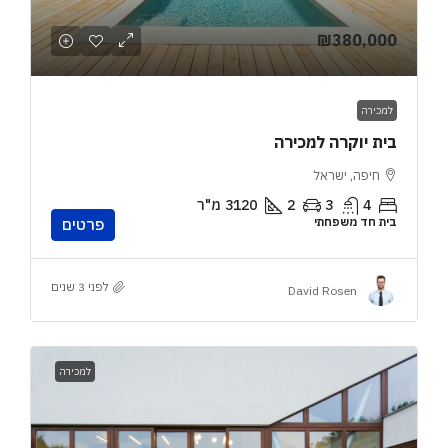
₪380,000
למכירה
בית יוקרה למכירה
חיפה, ישראל
4
3
2
3120
מ"ר
בית חד משפחתי
פרטים
לפני 3 שנים
David Rosen
למכירה