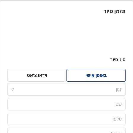
תזמן סיור
סוג סיור
באופן אישי
וידאו צ'אט
זְמַן