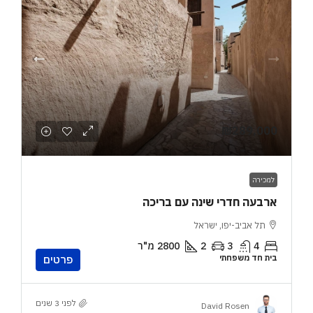
₪289,000
למכירה
ארבעה חדרי שינה עם בריכה
תל אביב-יפו, ישראל
4
3
2
2800
מ"ר
בית חד משפחתי
פרטים
לפני 3 שנים
David Rosen