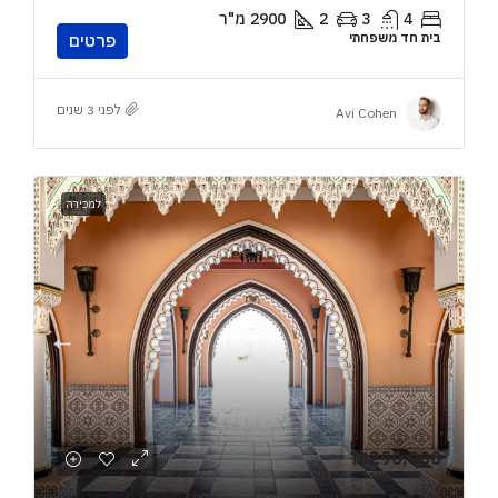
4
3
2
2900
מ"ר
בית חד משפחתי
פרטים
לפני 3 שנים
Avi Cohen
למכירה
₪290,000