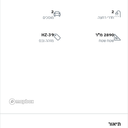
2
2
חדרי רחצה
מוסכים
2890 מ"ר
HZ-39
שטח שטח
מזהה נכס
תיאור