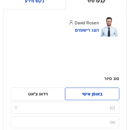
קבעו סיור
בקש מידע
David Rosen
הצג רישומים
סוג סיור
באופן אישי
וידאו צ'אט
זְמַן