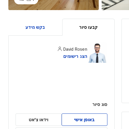
קבעו סיור
בקש מידע
David Rosen
הצג רישומים
סוג סיור
באופן אישי
וידאו צ'אט