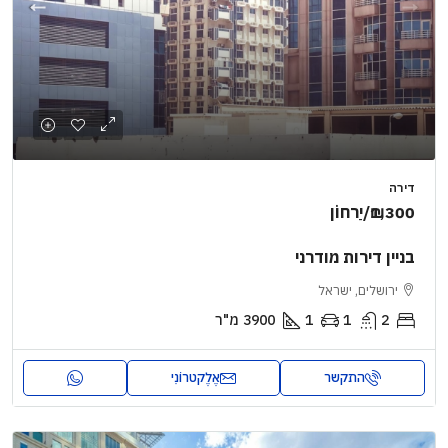
דירה
₪1,300
/יַרחוֹן
בניין דירות מודרני
ירושלים, ישראל
2
1
1
3900
מ"ר
התקשר
אֶלֶקטרוֹנִי