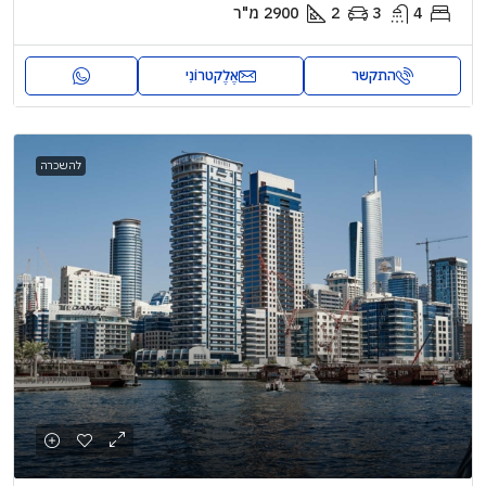
4
3
2
2900
מ"ר
התקשר
אֶלֶקטרוֹנִי
להשכרה