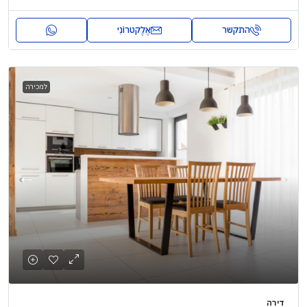
התקשר
אֶלֶקטרוֹנִי
למכירה
דירה