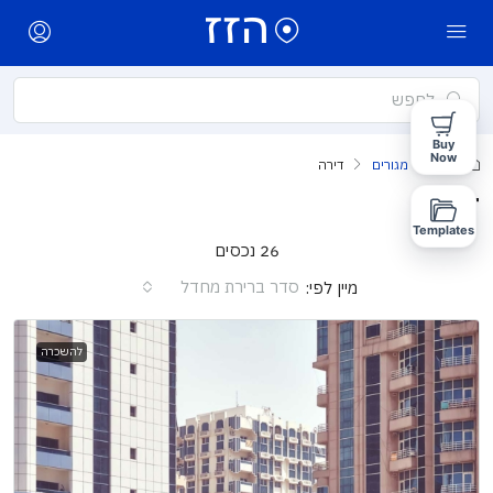
Buy
Now
בית
מגורים
דירה
דירה
Templates
26 נכסים
סדר ברירת מחדל
מיין לפי:
להשכרה