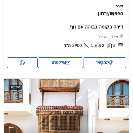
דירה
₪1,590
/יַרחוֹן
דירה בקומה גבוהה עם נוף
אילת, ישראל
3
2
1
3900
מ"ר
התקשר
אֶלֶקטרוֹנִי
למכירה