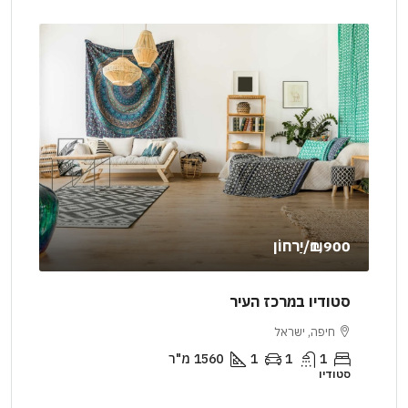
₪1,900
/יַרחוֹן
000
סטודיו במרכז העיר
דיר
חיפה, ישראל
יר
1
1
1
1560
מ"ר
סטודיו
דירה