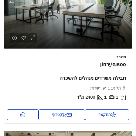
משרד
₪1,500
/יַרחוֹן
חבילת משרדים מנהלים להשכרה
תל אביב-יפו, ישראל
1
1
2400
מ"ר
התקשר
אֶלֶקטרוֹנִי