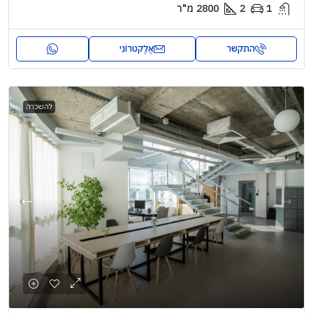
1
2
2800
מ"ר
התקשר
אֶלֶקטרוֹנִי
להשכרה