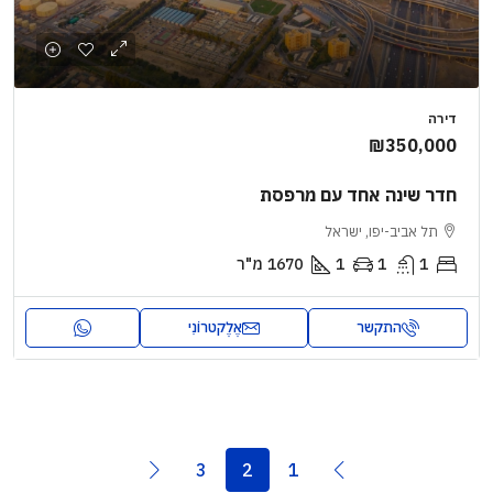
דירה
₪350,000
חדר שינה אחד עם מרפסת
תל אביב-יפו, ישראל
1
1
1
1670
מ"ר
התקשר
אֶלֶקטרוֹנִי
3
2
1