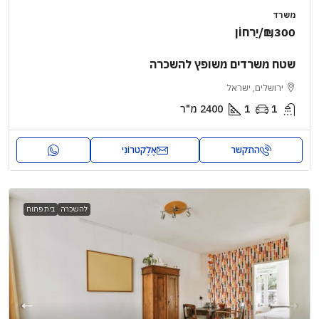
משרד
₪1,300
/יַרחוֹן
שטח משרדים משופץ להשכרה
ירושלים, ישראל
1
1
2400
מ"ר
התקשר
אֶלֶקטרוֹנִי
להשכרה
בית פתוח