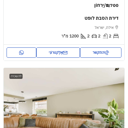
₪1,700
/יַרחוֹן
דירת הסבת לופט
אילת, ישראל
2
2
2
1200
מ"ר
התקשר
אֶלֶקטרוֹנִי
להשכרה