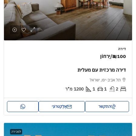
דירה
₪3,100
/יַרחוֹן
דירה מרכזית עם מעלית
תל אביב-יפו, ישראל
2
1
1
1200
מ"ר
התקשר
אֶלֶקטרוֹנִי
למכירה