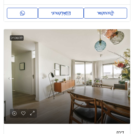
התקשר
אֶלֶקטרוֹנִי
להשכרה
דירה