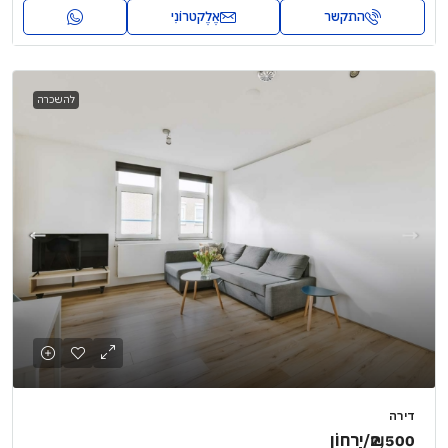
התקשר
אֶלֶקטרוֹנִי
להשכרה
דירה
₪2,500
/יַרחוֹן