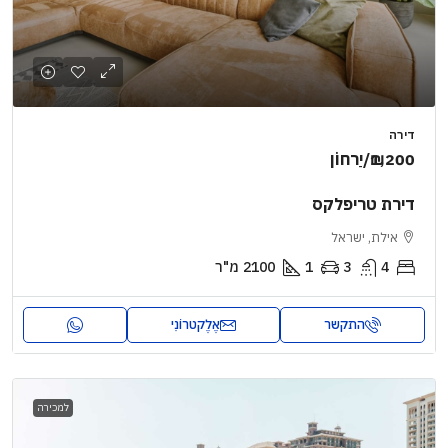
דירה
₪1,200
/יַרחוֹן
דירת טריפלקס
אילת, ישראל
4
3
1
2100
מ"ר
התקשר
אֶלֶקטרוֹנִי
למכירה