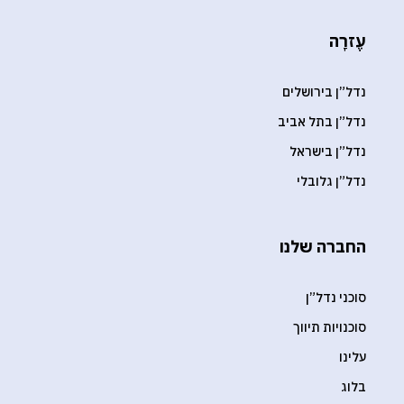
עֶזרָה
נדל”ן בירושלים
נדל”ן בתל אביב
נדל”ן בישראל
נדל”ן גלובלי
החברה שלנו
סוכני נדל”ן
סוכנויות תיווך
עלינו
בלוג