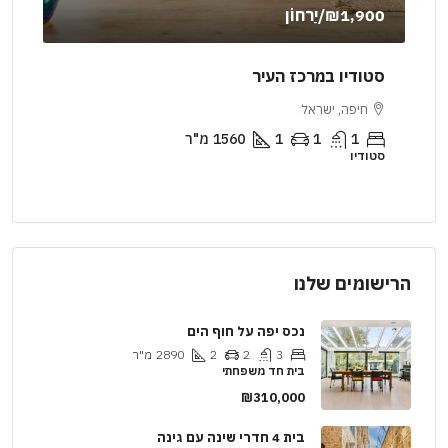
₪1,900
/יַרחוֹן
000
סטודיו במרכז העיר
דיר
חיפה, ישראל
יר
1
1
1
1560
מ"ר
סטודיו
דירה
הרישומים שלנו
נכס יפה על חוף הים
3
2
2
2890
מ"ר
בית חד משפחתי
₪310,000
בית 4 חדרי שינה עם גינה