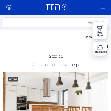
Buy
Now
בית
מייבש
מייבש
Templates
21 נכסים
סדר ברירת מחדל
מיין לפי:
למכירה