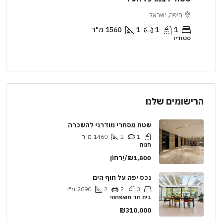
חיפה, ישראל
ירושלים, ישראל
1
1
1
1560
מ"ר
2
1
1
דיו
דירה
הרישומים שלנו
שטח מסחרי מודרני להשכרה
1
1
1460
מ"ר
חנות
₪1,800/יַרחוֹן
נכס יפה על חוף הים
3
2
2
2890
מ"ר
בית חד משפחתי
₪310,000