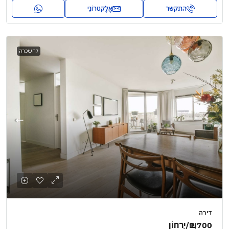
התקשר
אֶלֶקטרוֹנִי
להשכרה
דירה
₪1,700
/יַרחוֹן