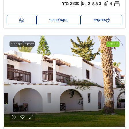
4
3
2
2800
מ"ר
התקשר
אֶלֶקטרוֹנִי
מומלצים
למכירה
בית פתוח