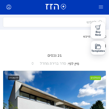
Buy
Now
בית
מייבש
מייבש
Templates
21 נכסים
סדר ברירת מחדל
מיין לפי:
מומלצים
להשכרה