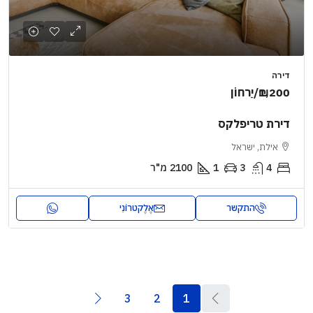
דירה
₪1,200
/יַרחוֹן
דירת טריפלקס
אילת, ישראל
4
3
1
2100
מ"ר
התקשר
אֶלֶקטרוֹנִי
3
2
1