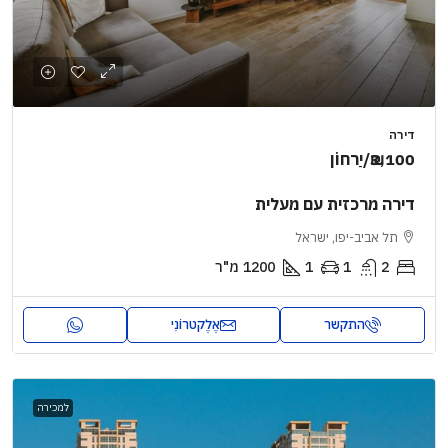
דירה
₪3,100
/יַרחוֹן
דירה מרכזית עם מעלית
תל אביב-יפו, ישראל
2
1
1
1200
מ"ר
התקשר
אֶלֶקטרוֹנִי
למכירה