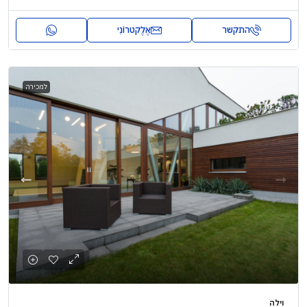
התקשר
אֶלֶקטרוֹנִי
למכירה
וילה