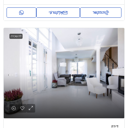
התקשר
אֶלֶקטרוֹנִי
להשכרה
דירה