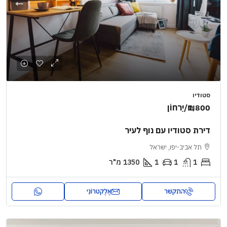
סטודיו
₪1,800
/יַרחוֹן
דירת סטודיו עם נוף לעיר
תל אביב-יפו, ישראל
1
1
1
1350
מ"ר
התקשר
אֶלֶקטרוֹנִי