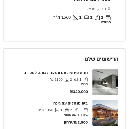
ירושלים, ישראל
2
1
1
2890
מ"ר
דירה
ו
הרישומים שלנו
חנות פינתית עם תנועה גבוהה למכירה
1
2
3100
מ"ר
חנות
₪340,000
בית מנהלים עם גינה
3
2
1
1350
מ"ר
בית חד משפחתי
₪2,500/יַרחוֹן