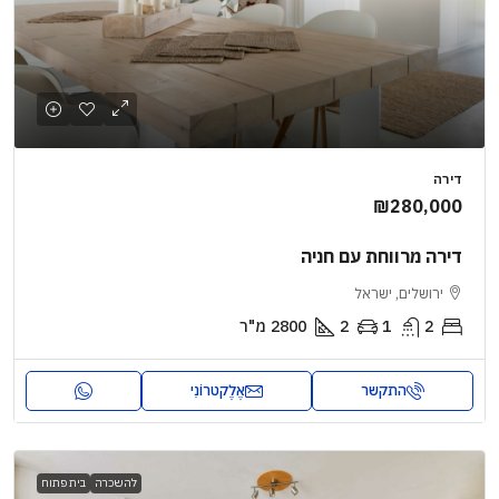
דירה
₪280,000
דירה מרווחת עם חניה
ירושלים, ישראל
2
1
2
2800
מ"ר
התקשר
אֶלֶקטרוֹנִי
להשכרה
בית פתוח