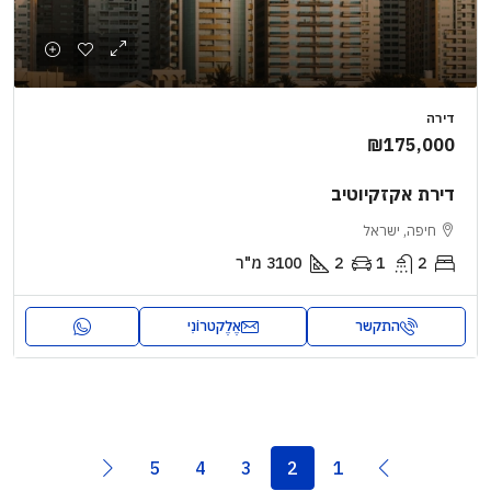
דירה
₪175,000
דירת אקזקיוטיב
חיפה, ישראל
2
1
2
3100
מ"ר
התקשר
אֶלֶקטרוֹנִי
5
4
3
2
1