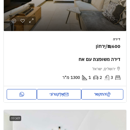
דירה
₪1,600
/יַרחוֹן
דירה משופצת עם אח
ירושלים, ישראל
3
2
1
1300
מ"ר
התקשר
אֶלֶקטרוֹנִי
למכירה