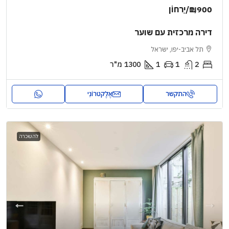
₪1,900
/יַרחוֹן
דירה מרכזית עם שוער
תל אביב-יפו, ישראל
2
1
1
1300
מ"ר
התקשר
אֶלֶקטרוֹנִי
להשכרה