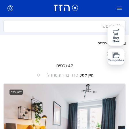
Buy
Now
בית
כביסה
כביסה
Templates
47 נכסים
סדר ברירת מחדל
מיין לפי:
להשכרה