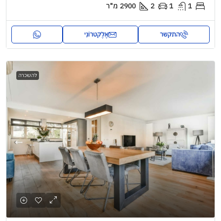
1
1
2
2900
מ"ר
התקשר
אֶלֶקטרוֹנִי
להשכרה