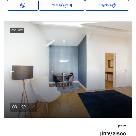
התקשר
אֶלֶקטרוֹנִי
להשכרה
דירה
₪2,500
/יַרחוֹן