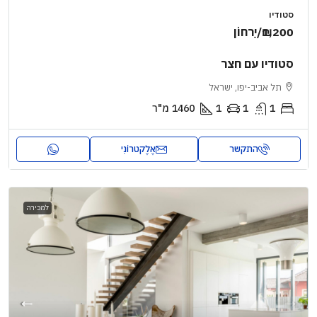
סטודיו
₪1,200
/יַרחוֹן
סטודיו עם חצר
תל אביב-יפו, ישראל
1
1
1
1460
מ"ר
התקשר
אֶלֶקטרוֹנִי
למכירה