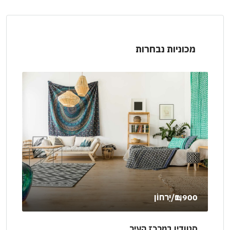
מכוניות נבחרות
0
₪160,000
דירת קומות מהודרת
ו