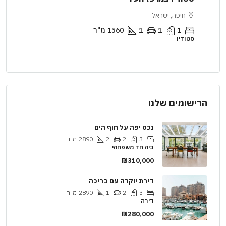
ירושלים, ישראל
ח
2
1
1
2890
מ"ר
דירה
וילה
הרישומים שלנו
נכס יפה על חוף הים
3
2
2
2890
מ"ר
בית חד משפחתי
₪310,000
דירת יוקרה עם בריכה
3
2
1
2890
מ"ר
דירה
₪280,000