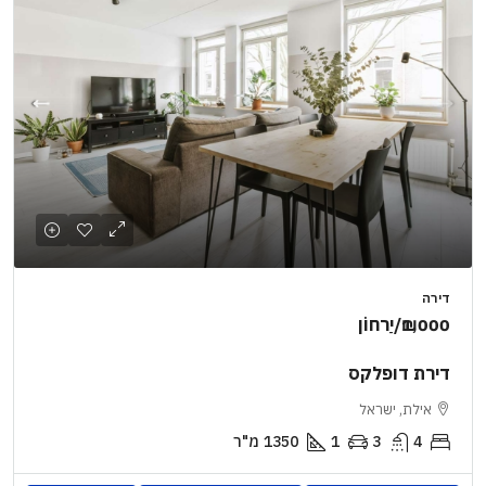
דירה
₪1,000
/יַרחוֹן
דירת דופלקס
אילת, ישראל
4
3
1
1350
מ"ר