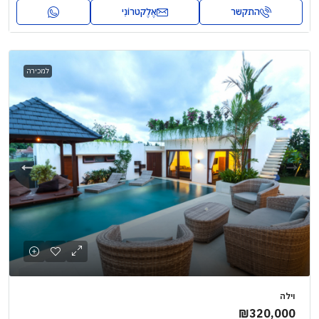
התקשר
אֶלֶקטרוֹנִי
למכירה
וילה
₪320,000