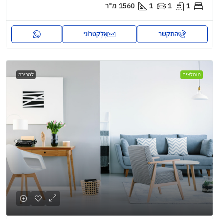
1
1
1
1560
מ"ר
התקשר
אֶלֶקטרוֹנִי
מומלצים
למכירה