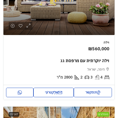
וילה
₪560,000
וילה יוקרתית עם מרפסת גג
חיפה, ישראל
4
3
2
2800
מ"ר
התקשר
אֶלֶקטרוֹנִי
מומלצים
למכירה