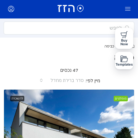
Buy
Now
בית
כביסה
כביסה
Templates
47 נכסים
סדר ברירת מחדל
מיין לפי:
מומלצים
להשכרה