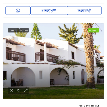
התקשר
אֶלֶקטרוֹנִי
מומלצים
למכירה
בית פתוח
בית חד משפחתי