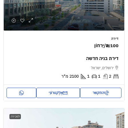
דירה
₪2,100
/יַרחוֹן
דירת בניה חדשה
ירושלים, ישראל
2
1
1
2100
מ"ר
התקשר
אֶלֶקטרוֹנִי
למכירה