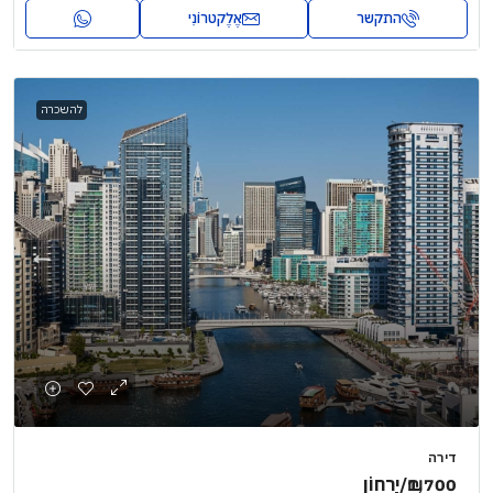
התקשר
אֶלֶקטרוֹנִי
להשכרה
דירה
₪1,700
/יַרחוֹן