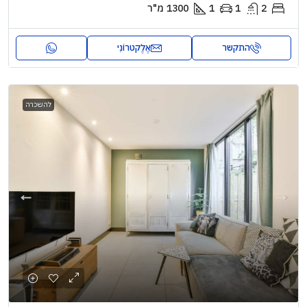
2
1
1
1300
מ"ר
התקשר
אֶלֶקטרוֹנִי
להשכרה