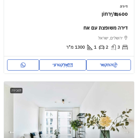
דירה
₪1,600
/יַרחוֹן
דירה משופצת עם אח
ירושלים, ישראל
3
2
1
1300
מ"ר
התקשר
אֶלֶקטרוֹנִי
למכירה