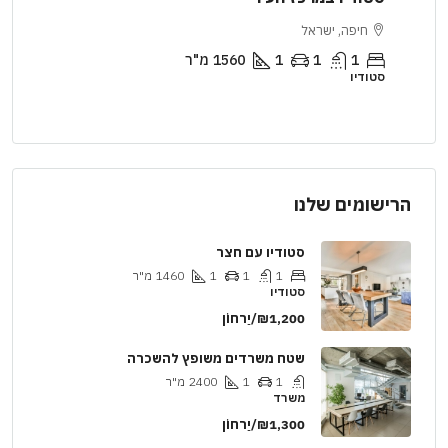
ירושלים, ישראל
2
1
1
2890
מ"ר
דירה
הרישומים שלנו
סטודיו עם חצר
1
1
1
1460
מ"ר
סטודיו
₪1,200/יַרחוֹן
שטח משרדים משופץ להשכרה
1
1
2400
מ"ר
משרד
₪1,300/יַרחוֹן