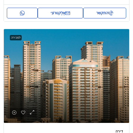
התקשר
אֶלֶקטרוֹנִי
למכירה
דירה