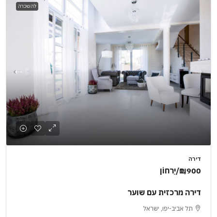
להשכרה
דירה
₪1,900
/יַרחוֹן
דירה מרכזית עם שוער
תל אביב-יפו, ישראל