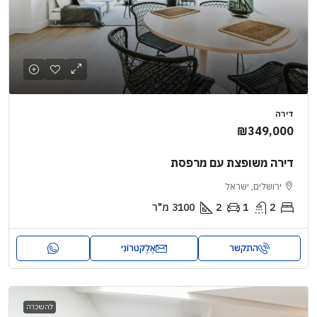
דירה
₪349,000
דירה משופצת עם מרפסת
ירושלים, ישראל
2
1
2
3100
מ"ר
התקשר
אֶלֶקטרוֹנִי
להשכרה