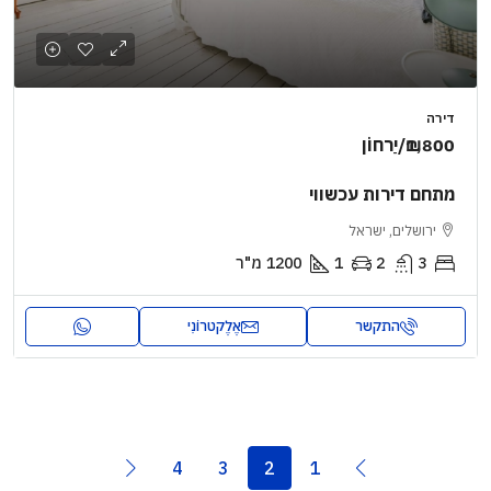
דירה
₪1,800
/יַרחוֹן
מתחם דירות עכשווי
ירושלים, ישראל
3
2
1
1200
מ"ר
התקשר
אֶלֶקטרוֹנִי
4
3
2
1