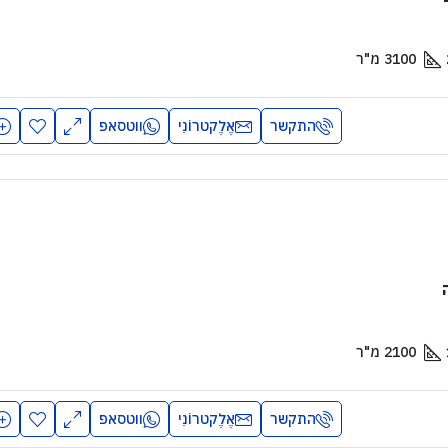
3100
מ"ר
התקשר
אֶלֶקטרוֹנִי
ווטסאפ
₪
₪6,700
/יַרחוֹן
וילה עם ארבעה חדרי שינה עם
ראל
ירושלים, ישראל
2
2900
מ"ר
4
3
1
1460
מ"ר
תי
וילה
2100
מ"ר
התקשר
אֶלֶקטרוֹנִי
ווטסאפ