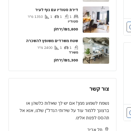
דירת סטודיו עם נוף לעיר
1
1
1
1350
מ"ר
סטודיו
₪1,800/יַרחוֹן
שטח משרדים משופץ להשכרה
1
1
2400
מ"ר
משרד
₪1,300/יַרחוֹן
צור קשר
נשמח לשמוע ממך! אם יש לך שאלות כלשהן או
ברצונך ללמוד עוד על שירותי הנדל"ן שלנו, אנא אל
תהסס לפנות אלינו.
תל אביב