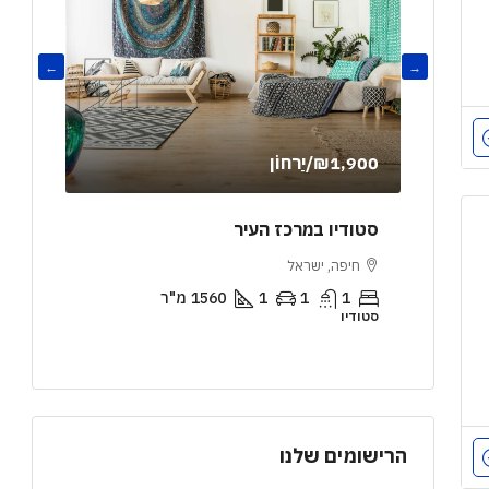
₪1,900
/יַרחוֹן
,000
 טרסה
סטודיו במרכז העיר
דירת 
חיפה, ישראל
ירושל
1
1
1
1560
מ"ר
2
סטודיו
דירה
הרישומים שלנו