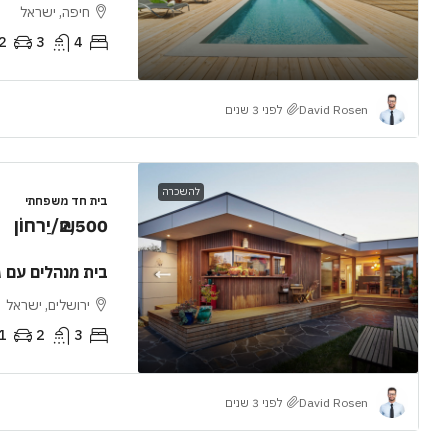
חיפה, ישראל
2
3
4
David Rosen
לפני 3 שנים
להשכרה
בית חד משפחתי
₪2,500
/יַרחוֹן
בית מנהלים עם ג
ירושלים, ישראל
1
2
3
David Rosen
לפני 3 שנים