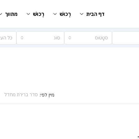
דף הבית
רְכוּשׁ
רְכוּשׁ
מתווך
סטָטוּס
סוּג
כל הער
סדר ברירת מחדל
מיין לפי: