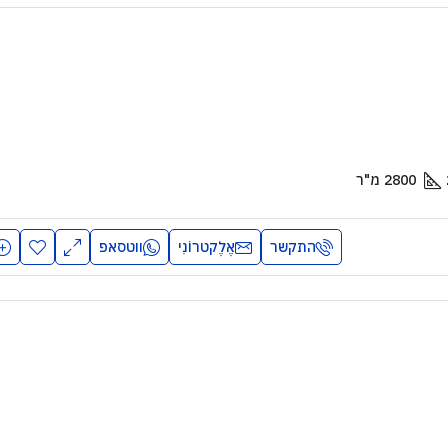
2800
מ"ר
התקשר
אֶלֶקטרוֹנִי
ווטסאפ