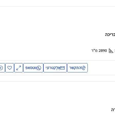
בריכה
2890
מ"ר
התקשר
אֶלֶקטרוֹנִי
ווטסאפ
ה